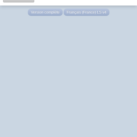
Version complète
Français (France) LS v4