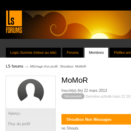
Logic-Sunrise (retour au site)
Forums
Membres
Petites a
→
LS forums
Affichage d'un profil : Shoutbox: MoMoR
MoMoR
Inscrit(e) (le) 22 mars 2013
Déconnecté
Dernière activité mars 22 2
Aperçu
Shoutbox Non Messages
Flux du profil
no Shouts