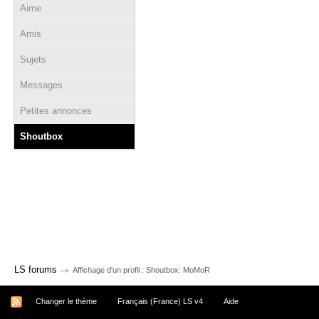
Aime
Amis
Sujets
Messages
Petites annonces
Shoutbox
→
LS forums
Affichage d'un profil : Shoutbox: MoMoR
Changer le thème
Français (France) LS v4
Aide