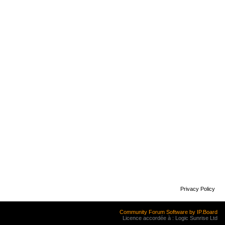
Privacy Policy
Community Forum Software by IP.Board
Licence accordée à : Logic Sunrise Ltd