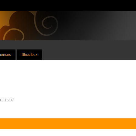
nnonces
Shoutbox
013 16:07