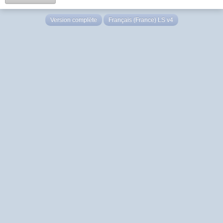
Version complète
Français (France) LS v4