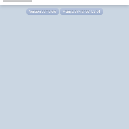
Version complète
Français (France) LS v4