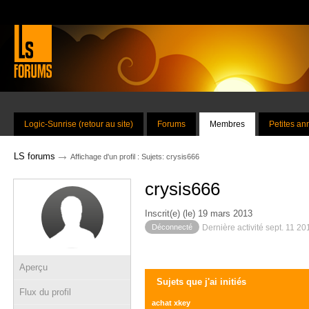
Logic-Sunrise (retour au site)
Forums
Membres
Petites a
→
LS forums
Affichage d'un profil : Sujets: crysis666
crysis666
Inscrit(e) (le) 19 mars 2013
Déconnecté
Dernière activité sept. 11 2
Aperçu
Sujets que j'ai initiés
Flux du profil
achat xkey