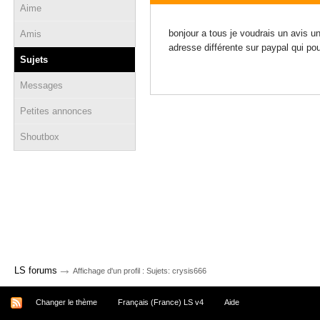
Aime
20 août 2013 - 09:31
bonjour a tous je voudrais un avis u
Amis
adresse différente sur paypal qui pou
Sujets
Messages
Petites annonces
Shoutbox
→
LS forums
Affichage d'un profil : Sujets: crysis666
Changer le thème
Français (France) LS v4
Aide