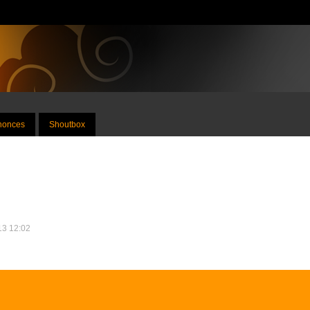
nnonces
Shoutbox
013 12:02