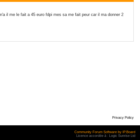
a il me le fait a 45 euro fdpi mes sa me fait peur car il ma donner 2
Privacy Policy
Community Forum Software by IP.Board
Licence accordée à : Logic Sunrise Ltd