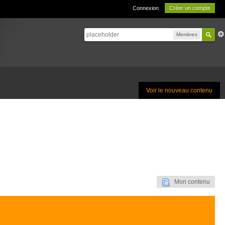
Connexion
Créer un compte
Membres
Voir le nouveau contenu
Mon contenu