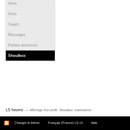
Aime
Amis
Sujets
Messages
Petites annonces
Shoutbox
→
LS forums
Affichage d'un profil : Shoutbox: manmaeron
Changer le thème
Français (France) LS v4
Aide