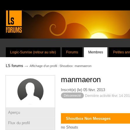
Logic-Sunrise (retour au site)
Forums
Membres
Petites a
→
LS forums
Affichage d'un profil : Shoutbox: manmaeron
manmaeron
Inscrit(e) (le) 05 févr. 2013
Déconnecté
Dernière activité févr. 14 20
Aperçu
Shoutbox Non Messages
Flux du profil
no Shouts