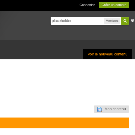
Connexion
Créer un compte
Membres
Voir le nouveau contenu
Mon contenu