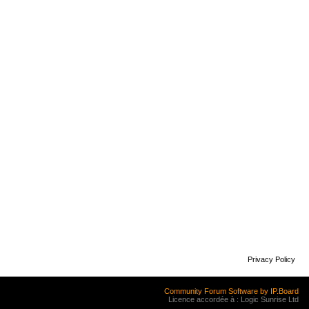
Privacy Policy
Community Forum Software by IP.Board
Licence accordée à : Logic Sunrise Ltd