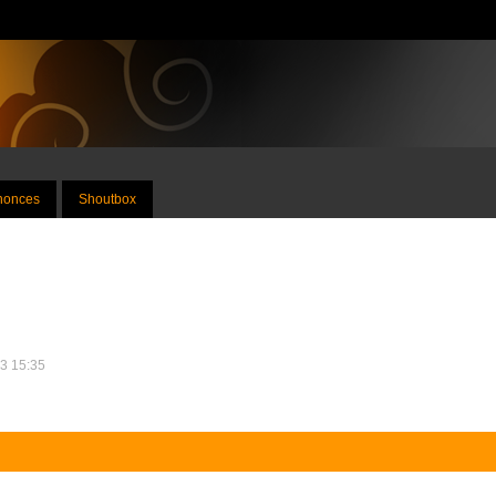
nnonces
Shoutbox
13 15:35