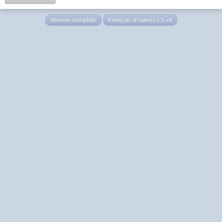
Version complète
Français (France) LS v4