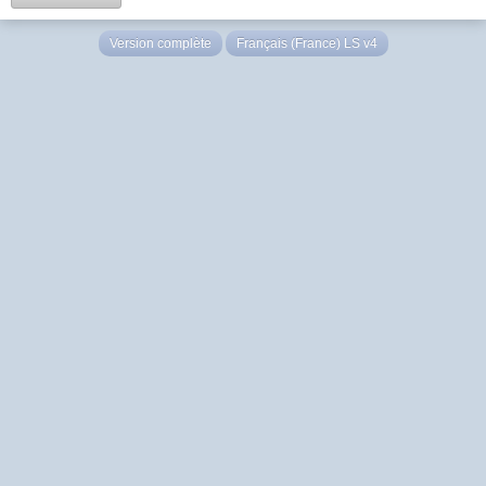
Version complète
Français (France) LS v4