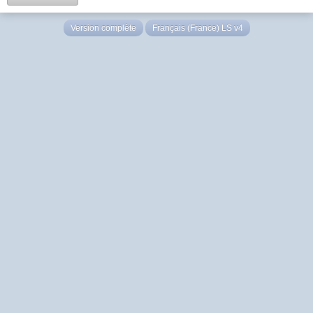
Version complète
Français (France) LS v4