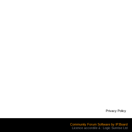
Privacy Policy
Community Forum Software by IP.Board
Licence accordée à : Logic Sunrise Ltd