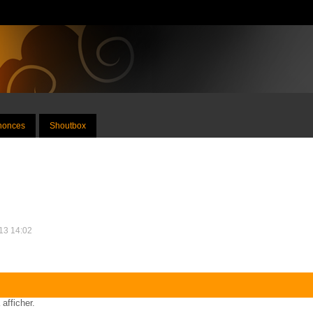
nnonces
Shoutbox
013 14:02
 afficher.