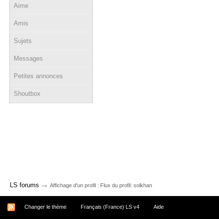
Aime
Amis
Sujets
Messages
Petites annonces
Shoutbox
→
LS forums
Affichage d'un profil : Flux du profil: solkhan
Changer le thème
Français (France) LS v4
Aide