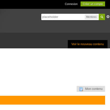
Connexion
Créer un compte
Membres
Voir le nouveau contenu
Mon contenu