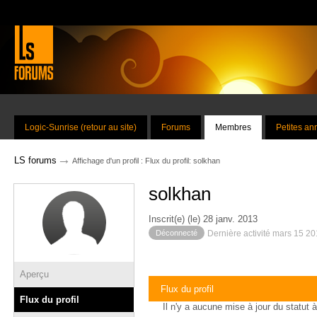
Logic-Sunrise (retour au site)
Forums
Membres
Petites a
→
LS forums
Affichage d'un profil : Flux du profil: solkhan
solkhan
Inscrit(e) (le) 28 janv. 2013
Déconnecté
Dernière activité mars 15 2
Aperçu
Flux du profil
Flux du profil
Il n'y a aucune mise à jour du statut à