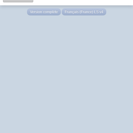
Version complète
Français (France) LS v4