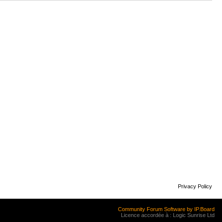
Privacy Policy
Community Forum Software by IP.Board
Licence accordée à : Logic Sunrise Ltd