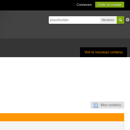
Connexion
Créer un compte
Membres
Voir le nouveau contenu
Mon contenu