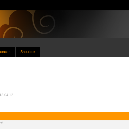
nnonces
Shoutbox
013 04:12
mi.