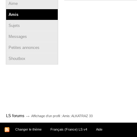
Aime
Amis
Sujets
Messages
Petites annonces
Shoutbox
→
LS forums
Affichage d'un profil : Amis: ALKATRAZ 33
Changer le thème
Français (France) LS v4
Aide