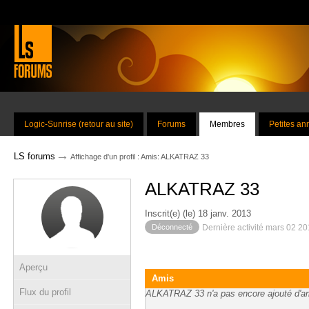
Logic-Sunrise (retour au site)
Forums
Membres
Petites a
→
LS forums
Affichage d'un profil : Amis: ALKATRAZ 33
ALKATRAZ 33
Inscrit(e) (le) 18 janv. 2013
Déconnecté
Dernière activité mars 02 2
Aperçu
Amis
Flux du profil
ALKATRAZ 33 n'a pas encore ajouté d'a