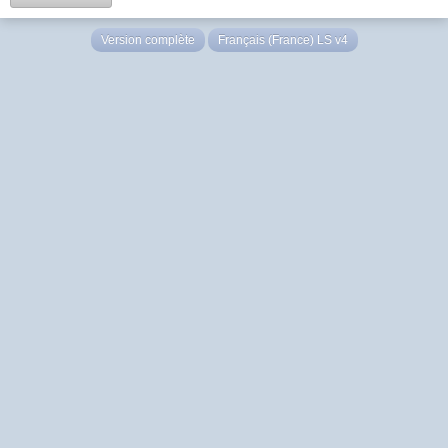
Version complète
Français (France) LS v4