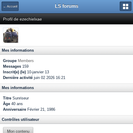
LS forums
← Accueil
Profil de ezechielxae
Mes informations
Groupe
Members
Messages
159
Inscrit(e) (le)
10-janvier 13
Dernière activité
juin 02 2026 16:21
Mes informations
Titre
Sunriseur
Âge
40 ans
Anniversaire
Février 21, 1986
Contrôles utilisateur
Mon contenu