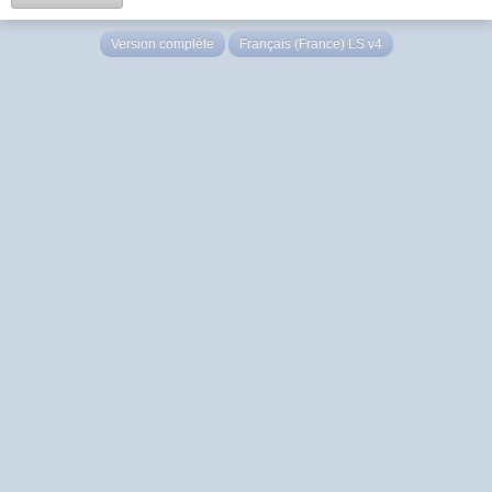
Version complète
Français (France) LS v4