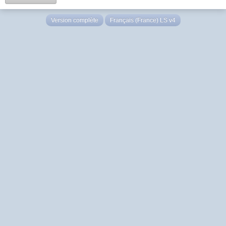
Version complète
Français (France) LS v4