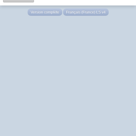
Version complète
Français (France) LS v4