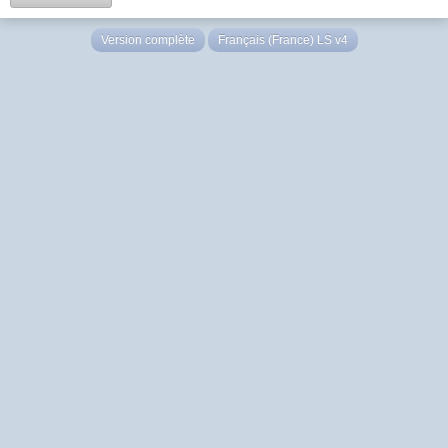
Version complète
Français (France) LS v4