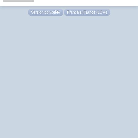
Version complète
Français (France) LS v4