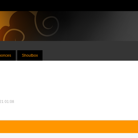
nnonces
Shoutbox
021 01:08