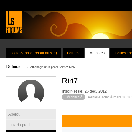
Logic-Sunrise (retour au site)
Forums
Membres
Petites a
→
LS forums
Affichage d'un profil : Aime: Riri7
Riri7
Inscrit(e) (le) 26 déc. 2012
Déconnecté
Dernière activité mars 20 2
Aperçu
Flux du profil