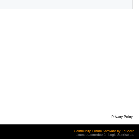
Privacy Policy
Community Forum Software by IP.Board
Licence accordée à : Logic Sunrise Ltd