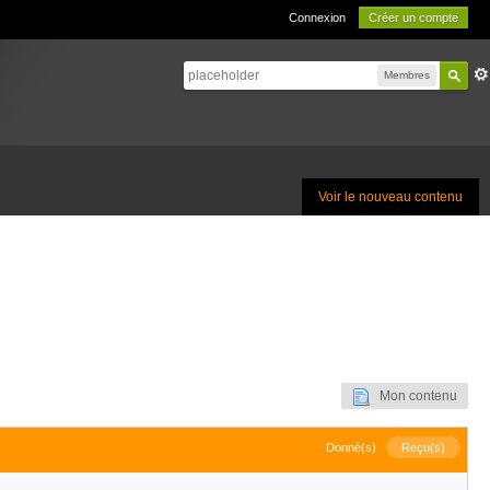
Connexion
Créer un compte
Membres
Voir le nouveau contenu
Mon contenu
Donné(s)
Reçu(s)