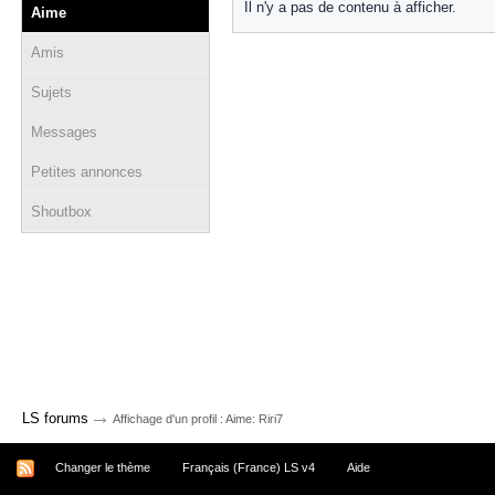
Il n'y a pas de contenu à afficher.
Aime
Amis
Sujets
Messages
Petites annonces
Shoutbox
→
LS forums
Affichage d'un profil : Aime: Riri7
Changer le thème
Français (France) LS v4
Aide