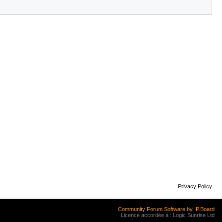
Privacy Policy
Community Forum Software by IP.Board
Licence accordée à : Logic Sunrise Ltd