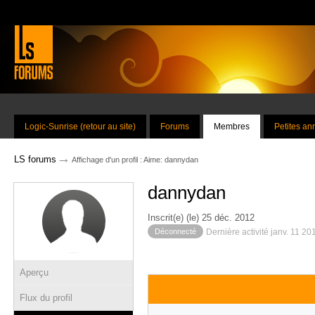
Logic-Sunrise (retour au site)
Forums
Membres
Petites a
→
LS forums
Affichage d'un profil : Aime: dannydan
dannydan
Inscrit(e) (le) 25 déc. 2012
Déconnecté
Dernière activité janv. 11 2
Aperçu
Flux du profil