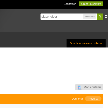
Connexion
Créer un compte
Membres
Voir le nouveau contenu
Mon contenu
Donné(s)
Reçu(s)