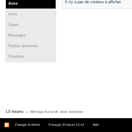
Il n'y a pas de contenu à afficher.
Aime
Amis
Sujets
Messages
Petites annonces
Shoutbox
→
LS forums
Affichage d'un profil : Aime: dannydan
Changer le thème
Français (France) LS v4
Aide