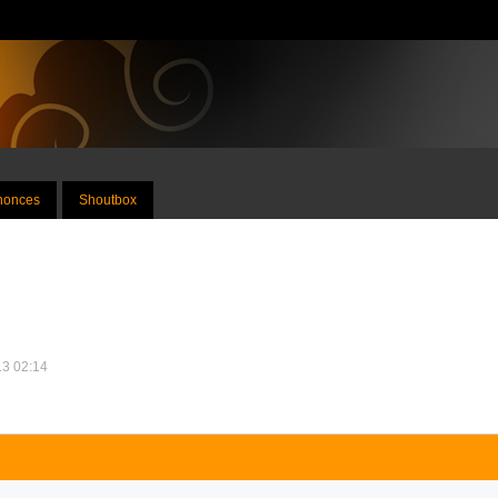
nnonces
Shoutbox
013 02:14