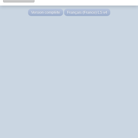
Version complète
Français (France) LS v4