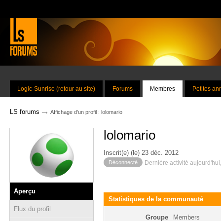
Logic-Sunrise (retour au site)
Forums
Membres
Petites a
→
LS forums
Affichage d'un profil : lolomario
lolomario
Inscrit(e) (le) 23 déc. 2012
Déconnecté
Dernière activité aujourd'hui
Aperçu
Statistiques de la communauté
Flux du profil
Groupe
Members