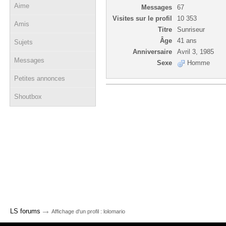
Aime
Messages
67
Visites sur le profil
10 353
Amis
Titre
Sunriseur
Âge
41 ans
Sujets
Anniversaire
Avril 3, 1985
Messages
Sexe
Homme
Petites annonces
Shoutbox
→
LS forums
Affichage d'un profil : lolomario