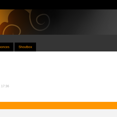
nnonces
Shoutbox
, 17:36