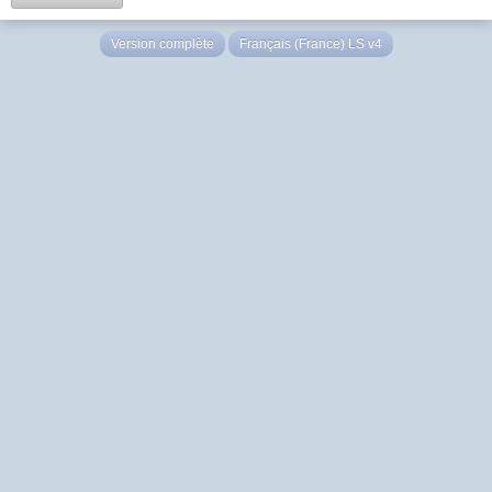
Version complète
Français (France) LS v4