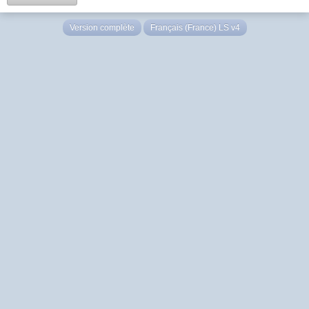
Version complète
Français (France) LS v4