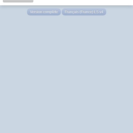
Version complète
Français (France) LS v4