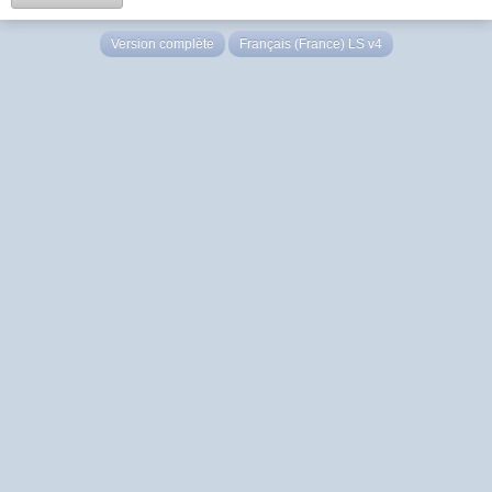
Version complète
Français (France) LS v4