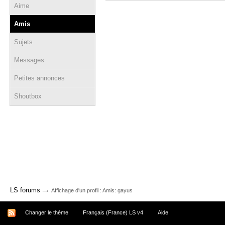
Aime
Amis
Sujets
Messages
Petites annonces
Shoutbox
→
LS forums
Affichage d'un profil : Amis: gayus
Changer le thème
Français (France) LS v4
Aide