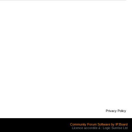
Privacy Policy
Community Forum Software by IP.Board
Licence accordée à : Logic Sunrise Ltd