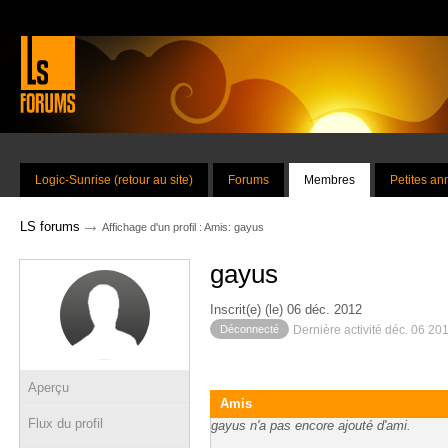
Logic-Sunrise (retour au site)
Forums
Membres
Petites a
→
LS forums
Affichage d'un profil : Amis: gayus
gayus
Inscrit(e) (le) 06 déc. 2012
Déconnecté
Dernière activité déc. 06 20
Aperçu
Amis
Flux du profil
gayus n'a pas encore ajouté d'ami.