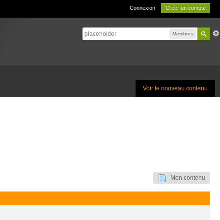
Connexion
Créer un compte
Membres
Voir le nouveau contenu
Mon contenu