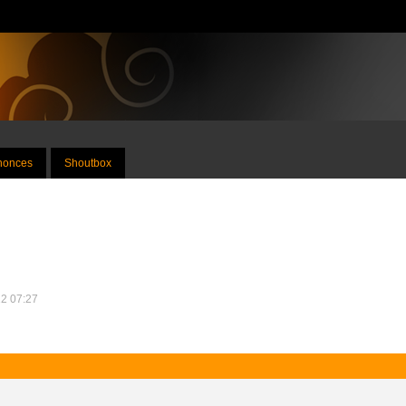
nnonces
Shoutbox
12 07:27