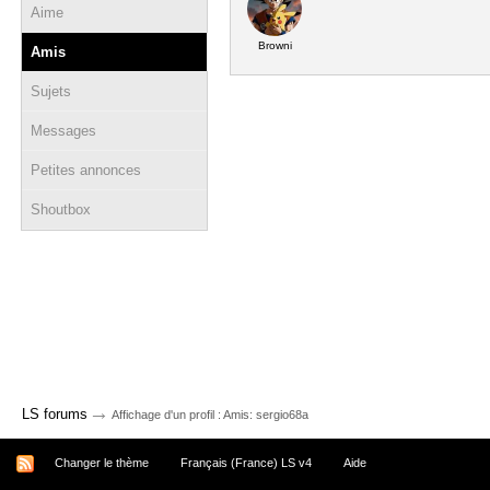
Aime
Browni
Amis
Sujets
Messages
Petites annonces
Shoutbox
→
LS forums
Affichage d'un profil : Amis: sergio68a
Changer le thème
Français (France) LS v4
Aide