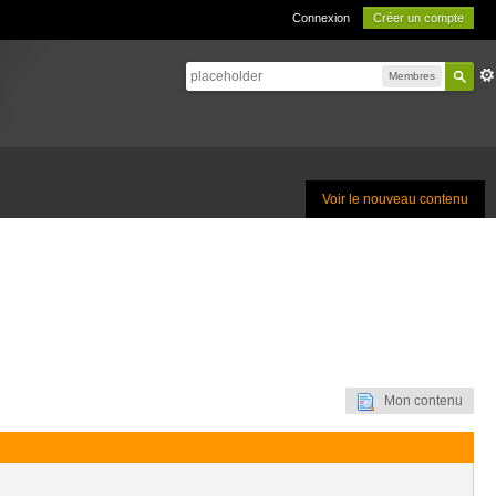
Connexion
Créer un compte
Membres
Voir le nouveau contenu
Mon contenu