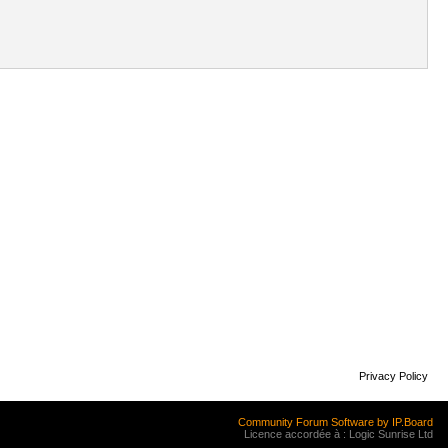
Privacy Policy
Community Forum Software by IP.Board
Licence accordée à : Logic Sunrise Ltd