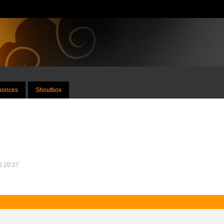
nnonces
Shoutbox
26 20:27