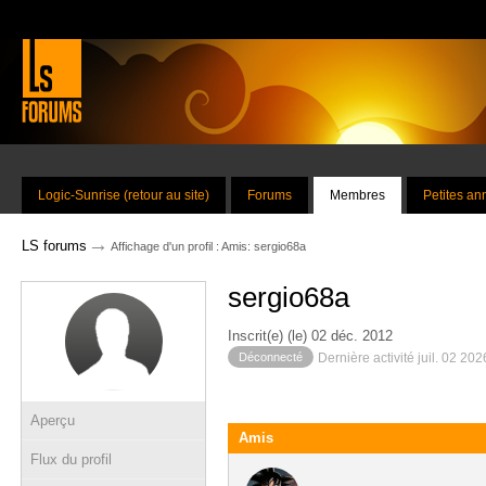
Logic-Sunrise (retour au site)
Forums
Membres
Petites a
→
LS forums
Affichage d'un profil : Amis: sergio68a
sergio68a
Inscrit(e) (le) 02 déc. 2012
Déconnecté
Dernière activité juil. 02 20
Aperçu
Amis
Flux du profil