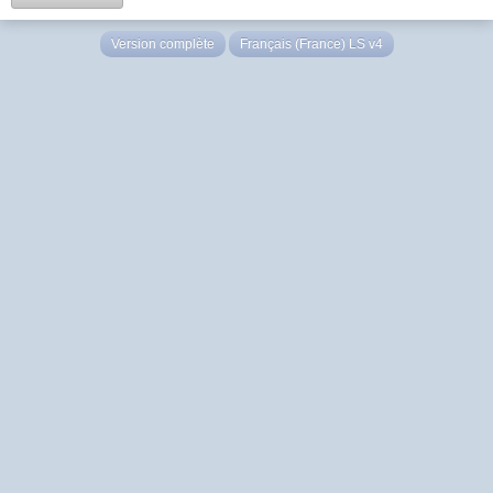
Version complète
Français (France) LS v4