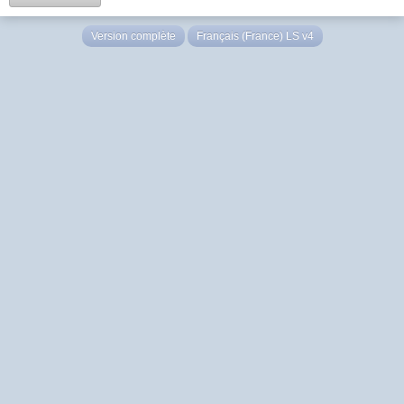
Version complète
Français (France) LS v4