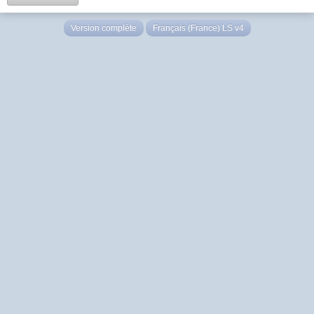
Version complète
Français (France) LS v4