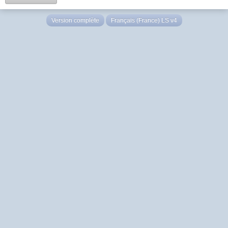
Version complète
Français (France) LS v4