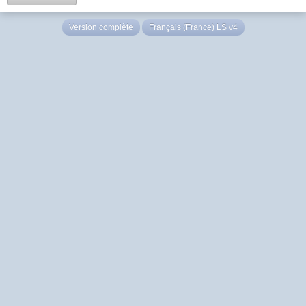
Version complète
Français (France) LS v4