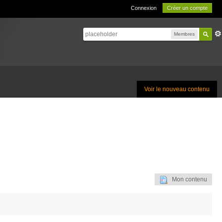
Connexion
Créer un compte
Membres
Voir le nouveau contenu
Mon contenu