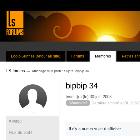
Logic-Sunrise (retour au site)
Forums
Membres
Petites a
→
LS forums
Affichage d'un profil : Sujets: bipbip 34
bipbip 34
Inscrit(e) (le) 30 juil. 2008
Déconnecté
Dernière activité août 12 20
Aperçu
Il n'y a aucun sujet à afficher
Flux du profil