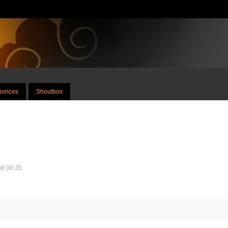
nnonces
Shoutbox
08 08:35