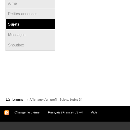
Aime
Petites annonces
Sujets
Messages
Shoutbox
→
LS forums
Affichage d'un profil : Sujets: bipbip 34
Changer le thème
Français (France) LS v4
Aide