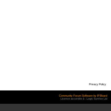
Privacy Policy
Community Forum Software by IP.Board
Licence accordée à : Logic Sunrise Ltd