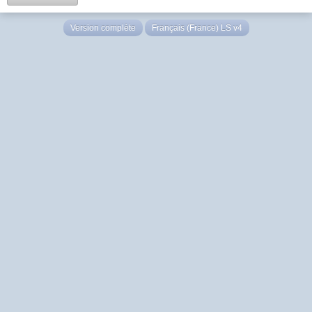
Version complète
Français (France) LS v4