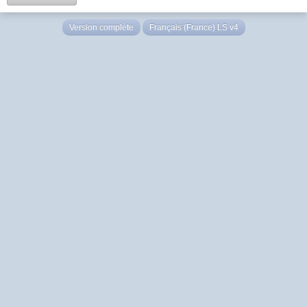
Version complète
Français (France) LS v4