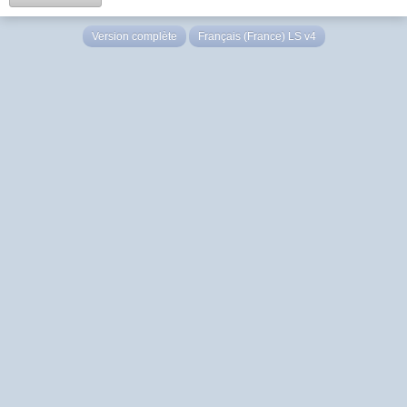
Version complète
Français (France) LS v4