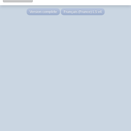
Version complète
Français (France) LS v4