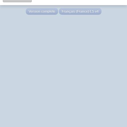
Version complète
Français (France) LS v4