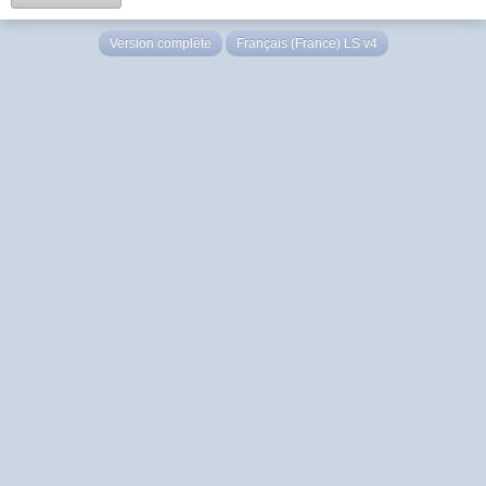
Version complète
Français (France) LS v4