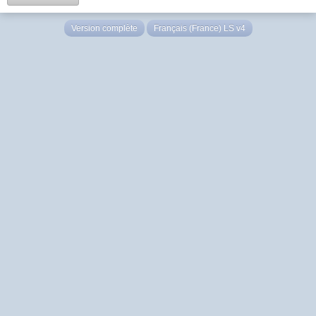
Version complète
Français (France) LS v4