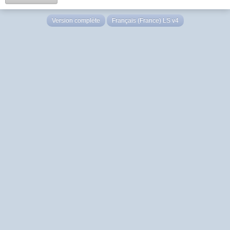
Version complète
Français (France) LS v4