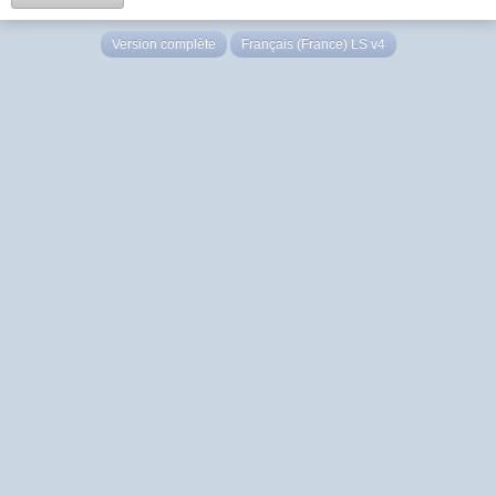
Version complète
Français (France) LS v4