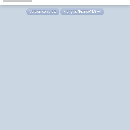
Version complète
Français (France) LS v4