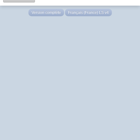
Version complète
Français (France) LS v4