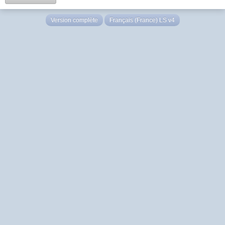
Version complète
Français (France) LS v4