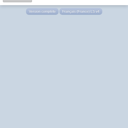
Version complète
Français (France) LS v4