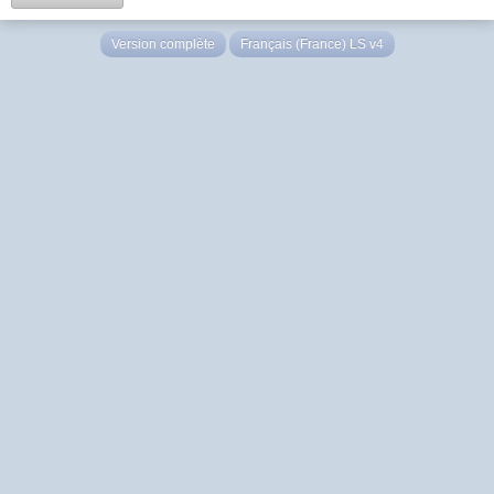
Version complète
Français (France) LS v4