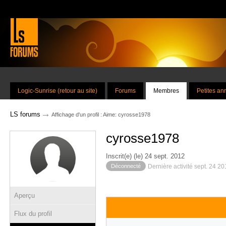
Logic-Sunrise (retour au site)
Forums
Membres
Petites a
→
LS forums
Affichage d'un profil : Aime: cyrosse1978
cyrosse1978
Inscrit(e) (le) 24 sept. 2012
Déconnecté
Dernière activité sept. 24 2
Aperçu
Flux du profil