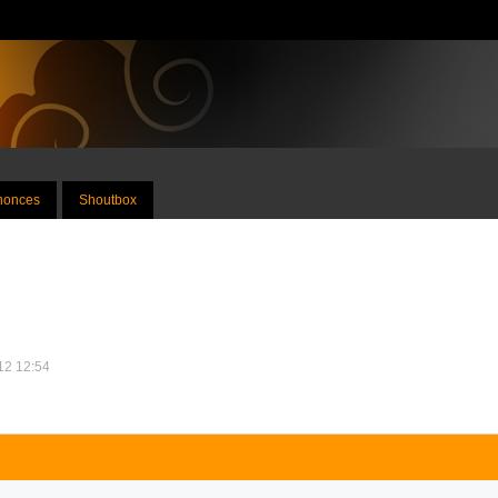
nnonces
Shoutbox
012 12:54