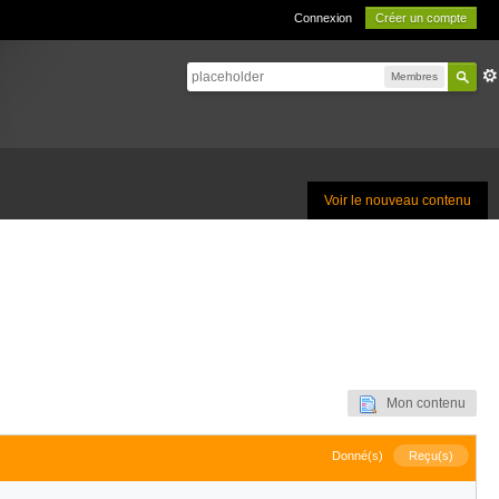
Connexion
Créer un compte
Membres
Voir le nouveau contenu
Mon contenu
Donné(s)
Reçu(s)