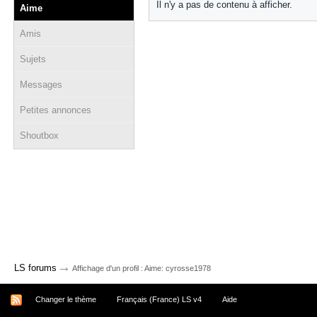
Il n'y a pas de contenu à afficher.
Aime
Amis
Sujets
Messages
Petites annonces
Shoutbox
→
LS forums
Affichage d'un profil : Aime: cyrosse1978
Changer le thème
Français (France) LS v4
Aide