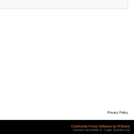
Privacy Policy
Community Forum Software by IP.Board
Licence accordée à : Logic Sunrise Ltd