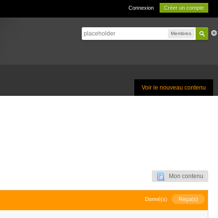
Connexion
Créer un compte
Membres
Voir le nouveau contenu
Mon contenu
Donné(s)
Reçu(s)