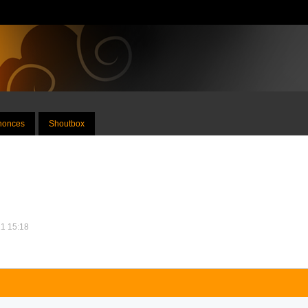
nnonces
Shoutbox
21 15:18