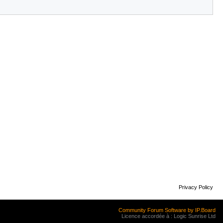
Privacy Policy
Community Forum Software by IP.Board
Licence accordée à : Logic Sunrise Ltd