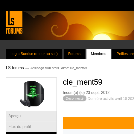
Logic-Sunrise (retour au site)
Forums
Membres
Petites a
→
LS forums
Affichage d'un profil : Aime: cle_ment59
cle_ment59
Inscrit(e) (le) 23 sept. 2012
Déconnecté
Dernière activité avril 18 20
Aperçu
Flux du profil