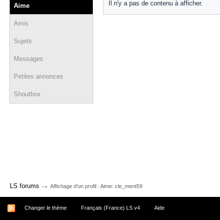
Il n'y a pas de contenu à afficher.
Aime
Amis
Sujets
Messages
Petites annonces
Shoutbox
→
LS forums
Affichage d'un profil : Aime: cle_ment59
Changer le thème
Français (France) LS v4
Aide